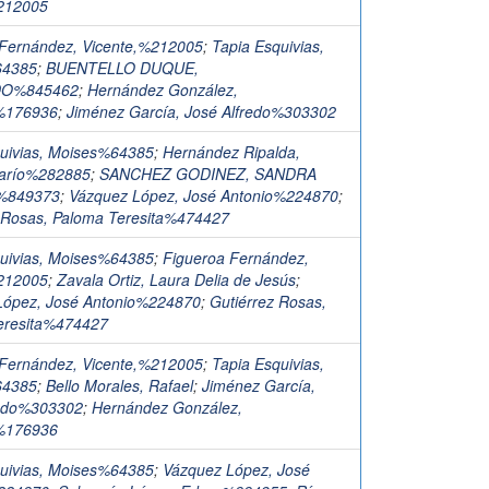
212005
 Fernández, Vicente,%212005
;
Tapia Esquivias,
64385
;
BUENTELLO DUQUE,
O%845462
;
Hernández González,
%176936
;
Jiménez García, José Alfredo%303302
quivias, Moises%64385
;
Hernández Ripalda,
arío%282885
;
SANCHEZ GODINEZ, SANDRA
%849373
;
Vázquez López, José Antonio%224870
;
 Rosas, Paloma Teresita%474427
quivias, Moises%64385
;
Figueroa Fernández,
212005
;
Zavala Ortiz, Laura Delia de Jesús
;
López, José Antonio%224870
;
Gutiérrez Rosas,
eresita%474427
 Fernández, Vicente,%212005
;
Tapia Esquivias,
64385
;
Bello Morales, Rafael
;
Jiménez García,
redo%303302
;
Hernández González,
%176936
quivias, Moises%64385
;
Vázquez López, José