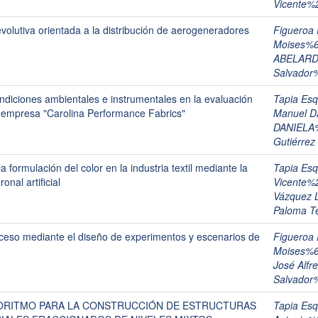
Vicente%
volutiva orientada a la distribución de aerogeneradores
Figueroa
Moises%
ABELARD
Salvador
ondiciones ambientales e instrumentales en la evaluación
Tapia Es
 la empresa "Carolina Performance Fabrics"
Manuel D
DANIELA
Gutiérrez
a formulación del color en la industria textil mediante la
Tapia Es
nal artificial
Vicente%
Vázquez 
Paloma T
oceso mediante el diseño de experimentos y escenarios de
Figueroa
Moises%
José Alf
Salvador
ORITMO PARA LA CONSTRUCCIÓN DE ESTRUCTURAS
Tapia Es