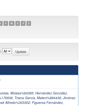
U
V
W
X
Y
Z
:
)
quivias, Moises%64385
;
Hernández González,
%176936
;
Triana García, Maleni%884436
;
Jiménez
José Alfredo%303302
;
Figueroa Fernández,