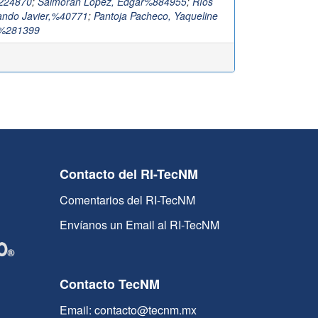
224870
;
Salmorán López, Edgar%884955
;
Ríos
ando Javier,%40771
;
Pantoja Pacheco, Yaqueline
,%281399
Contacto del RI-TecNM
Comentarios del RI-TecNM
Envíanos un Email al RI-TecNM
Contacto TecNM
Email: contacto@tecnm.mx