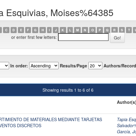
ia Esquivias, Moises%64385
C
D
E
F
G
H
I
J
K
L
M
N
O
P
Q
R
S
T
or enter first few letters:
In order:
Results/Page
Authors/Record
Showing results 1 to 6 of 6
Author(s
RTIMIENTO DE MATERIALES MEDIANTE TARJETAS
Tapia Es
EVENTOS DISCRETOS
Salvador
García, 