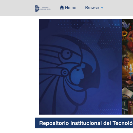
Home
Browse
Skip
navigation
Repositorio Institucional del Tecnol