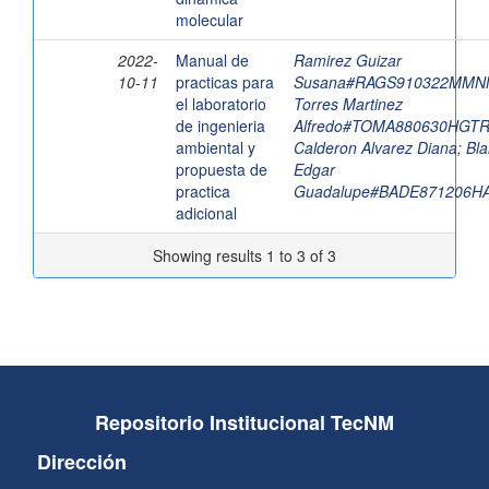
molecular
2022-
Manual de
Ramirez Guizar
10-11
practicas para
Susana#RAGS910322MMN
el laboratorio
Torres Martinez
de ingenieria
Alfredo#TOMA880630HGT
ambiental y
Calderon Alvarez Diana
;
Bla
propuesta de
Edgar
practica
Guadalupe#BADE871206H
adicional
Showing results 1 to 3 of 3
Repositorio Institucional TecNM
Dirección