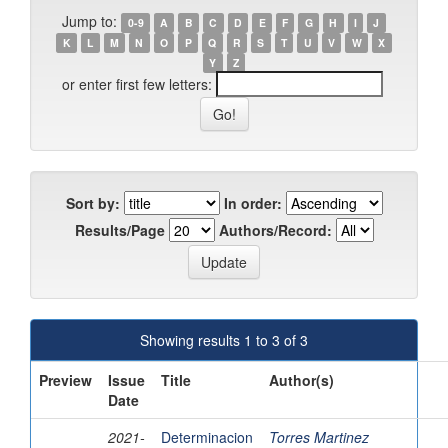
Jump to:
0-9
A
B
C
D
E
F
G
H
I
J
K
L
M
N
O
P
Q
R
S
T
U
V
W
X
Y
Z
or enter first few letters:
Sort by:
In order:
Results/Page
Authors/Record:
Showing results 1 to 3 of 3
Preview
Issue
Title
Author(s)
Date
2021-
Determinacion
Torres Martinez