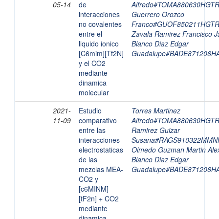
05-14
de
Alfredo#TOMA880630HGT
interacciones
Guerrero Orozco
no covalentes
Franco#GUOF850211HGT
entre el
Zavala Ramirez Francisco J
liquido ionico
Blanco Diaz Edgar
[C6mim][Tf2N]
Guadalupe#BADE871206H
y el CO2
mediante
dinamica
molecular
2021-
Estudio
Torres Martinez
11-09
comparativo
Alfredo#TOMA880630HGT
entre las
Ramirez Guizar
interacciones
Susana#RAGS910322MMN
electrostaticas
Olmedo Guzman Martin Alex
de las
Blanco Diaz Edgar
mezclas MEA-
Guadalupe#BADE871206H
CO2 y
[c6MINM]
[tF2n] + CO2
mediante
dinamica