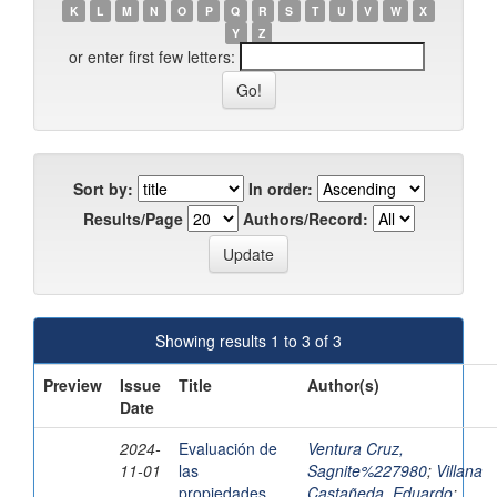
K
L
M
N
O
P
Q
R
S
T
U
V
W
X
Y
Z
or enter first few letters:
Sort by:
In order:
Results/Page
Authors/Record:
Showing results 1 to 3 of 3
Preview
Issue
Title
Author(s)
Date
2024-
Evaluación de
Ventura Cruz,
11-01
las
Sagnite%227980
;
Villana
propiedades
Castañeda, Eduardo
;