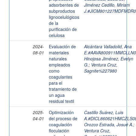
adsorbentes de
Jiménez Cedillo, Miriam
subproductos
J.#JICM801227MDFMDR0
lignocelulógicos
de la
purificación de
celulosa
2024-
Evaluación de
Alcántara Valladolid, Ana
08-01
materiales
E.#AAVA800911MMCLLN0
naturales
Hinojosa Jiménez, Evelyn
empleados
G.
;
Ventura Cruz,
como
Sagnite%227980
coagulantes
para el
tratamiento de
un agua
residual textil
2025-
Optimización
Castillo Suárez, Luis
04-01
del proceso de
A.#DICL860621HMCZLS0
coagulación
Orozco Estrada, Josué A.
;
floculación
Ventura Cruz,