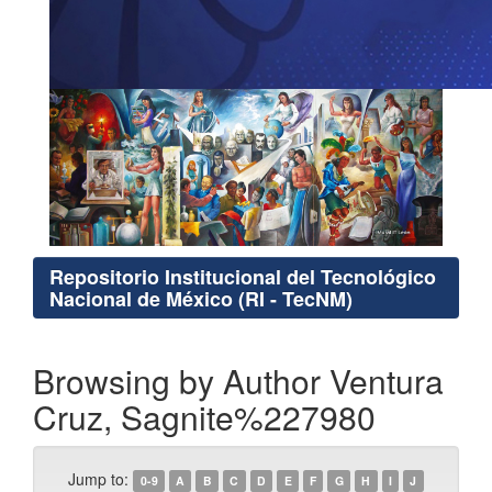
Repositorio Institucional del Tecnológico
Nacional de México (RI - TecNM)
Browsing by Author Ventura
Cruz, Sagnite%227980
Jump to:
0-9
A
B
C
D
E
F
G
H
I
J