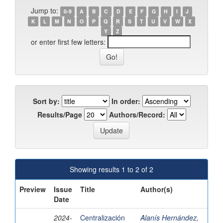
Jump to:
0-9
A
B
C
D
E
F
G
H
I
J
K
L
M
N
O
P
Q
R
S
T
U
V
W
X
Y
Z
or enter first few letters:
Sort by:
In order:
Results/Page
Authors/Record:
Showing results 1 to 2 of 2
Preview
Issue
Title
Author(s)
Date
2024-
Centralización
Alanís Hernández,