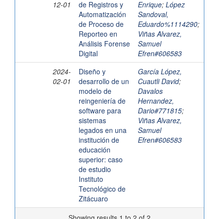
12-01
de Registros y
Enrique
;
López
Automatización
Sandoval,
de Proceso de
Eduardo%1114290
;
Reporteo en
Viñas Alvarez,
Análisis Forense
Samuel
Digital
Efren#606583
2024-
Diseño y
García López,
02-01
desarrollo de un
Cuautli David
;
modelo de
Davalos
reingeniería de
Hernandez,
software para
Dario#771815
;
sistemas
Viñas Alvarez,
legados en una
Samuel
institución de
Efren#606583
educación
superior: caso
de estudio
Instituto
Tecnológico de
Zitácuaro
Showing results 1 to 2 of 2