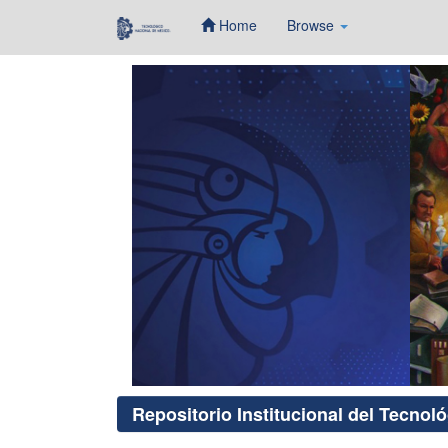
Home
Browse
Skip
navigation
Repositorio Institucional del Tecnol