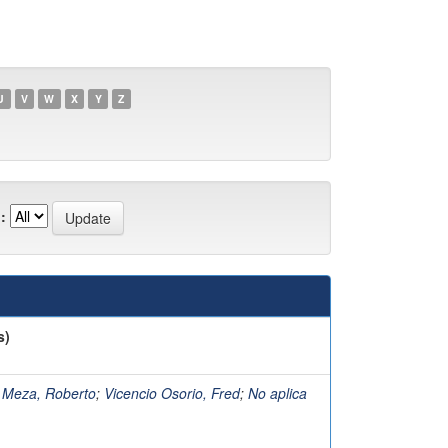
U
V
W
X
Y
Z
:
s)
 Meza, Roberto
;
Vicencio Osorio, Fred
;
No aplica