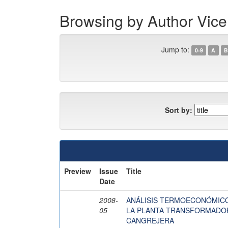
Browsing by Author Vice
Jump to:
0-9
A
B
Sort by:
Preview
Issue
Title
Date
2008-
ANÁLISIS TERMOECONÓMICO 
05
LA PLANTA TRANSFORMADO
CANGREJERA