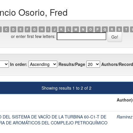
ncio Osorio, Fred
C
D
E
F
G
H
I
J
K
L
M
N
O
P
Q
R
S
T
or enter first few letters:
In order:
Results/Page
Authors/Record
Showing results 1 to 2 of 2
Author(
DEL SISTEMA DE VACÍO DE LA TURBINA 60-C1-T DE
Ramirez
RA DE AROMÁTICOS DEL COMPLEJO PETROQUÍMICO