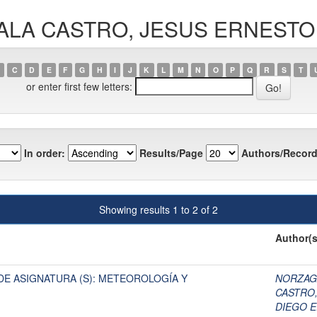
AVALA CASTRO, JESUS ERNESTO
C
D
E
F
G
H
I
J
K
L
M
N
O
P
Q
R
S
T
or enter first few letters:
In order:
Results/Page
Authors/Record
Showing results 1 to 2 of 2
Author(s
E ASIGNATURA (S): METEOROLOGÍA Y
NORZAGA
CASTRO,
DIEGO 