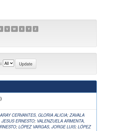
U
V
W
X
Y
Z
:
)
RAY CERVANTES, GLORIA ALICIA
;
ZAVALA
 JESUS ERNESTO
;
VALENZUELA ARMENTA,
ERNESTO
;
LÓPEZ VARGAS, JORGE LUIS
;
LÓPEZ