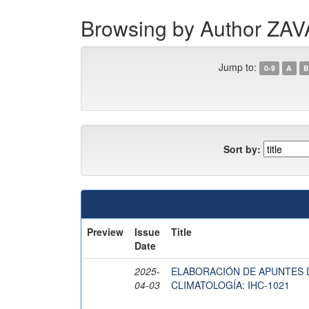
Browsing by Author Z
Jump to:
0-9
A
B
Sort by:
Preview
Issue
Title
Date
2025-
ELABORACIÓN DE APUNTES D
04-03
CLIMATOLOGÍA: IHC-1021