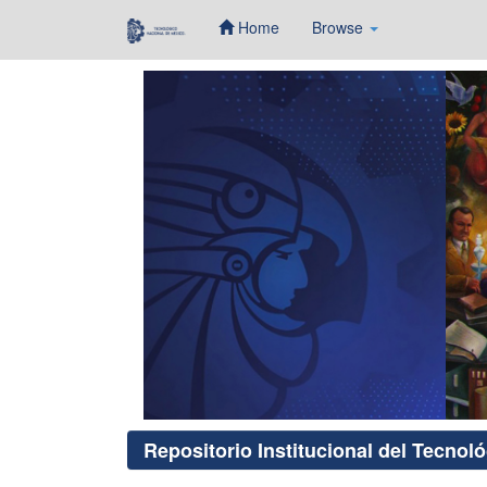
Home
Browse
Skip
navigation
Repositorio Institucional del Tecnol