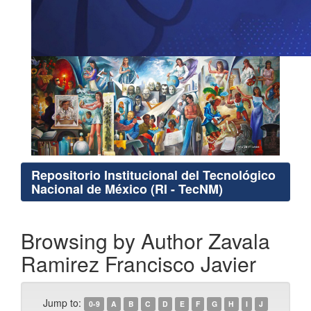
Repositorio Institucional del Tecnológico
Nacional de México (RI - TecNM)
Browsing by Author Zavala
Ramirez Francisco Javier
Jump to:
0-9
A
B
C
D
E
F
G
H
I
J