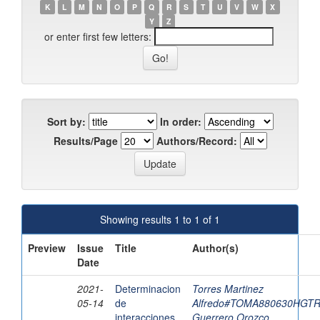
K
L
M
N
O
P
Q
R
S
T
U
V
W
X
Y
Z
or enter first few letters:
Sort by:
In order:
Results/Page
Authors/Record:
Showing results 1 to 1 of 1
Preview
Issue
Title
Author(s)
Date
2021-
Determinacion
Torres Martinez
05-14
de
Alfredo#TOMA880630HGT
interacciones
Guerrero Orozco