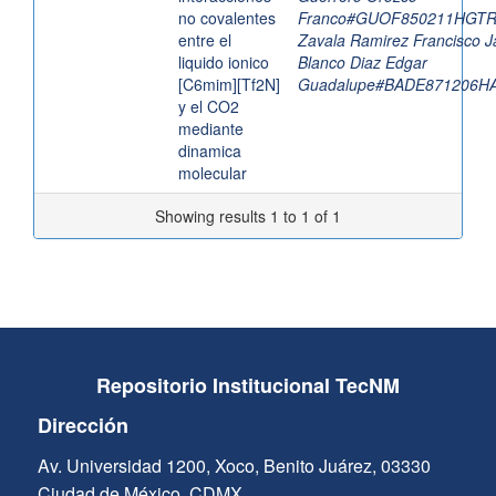
no covalentes
Franco#GUOF850211HGT
entre el
Zavala Ramirez Francisco J
liquido ionico
Blanco Diaz Edgar
[C6mim][Tf2N]
Guadalupe#BADE871206H
y el CO2
mediante
dinamica
molecular
Showing results 1 to 1 of 1
Repositorio Institucional TecNM
Dirección
Av. Universidad 1200, Xoco, Benito Juárez, 03330
Ciudad de México, CDMX.