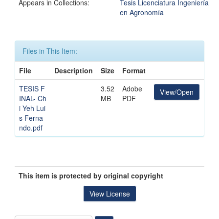
Appears in Collections:
Tesis Licenciatura Ingeniería
en Agronomía
Files in This Item:
File
Description
Size
Format
TESIS F
3.52
Adobe
View/Open
INAL- Ch
MB
PDF
i Yeh Lui
s Ferna
ndo.pdf
This item is protected by original copyright
View License