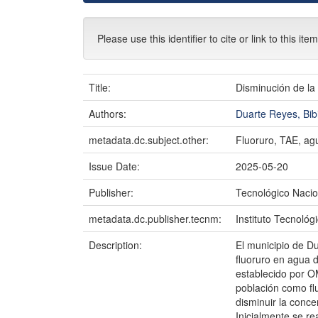
Please use this identifier to cite or link to this ite
Title:
Disminución de la
Authors:
Duarte Reyes, Bib
metadata.dc.subject.other:
Fluoruro, TAE, agu
Issue Date:
2025-05-20
Publisher:
Tecnológico Nacio
metadata.dc.publisher.tecnm:
Instituto Tecnoló
Description:
El municipio de D
fluoruro en agua 
establecido por O
población como flu
disminuir la conce
Inicialmente se r