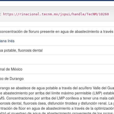
m:
https://rinacional.tecnm.mx/jspui/handle/TecNM/10260
 concentración de floruro presente en agua de abastecimiento a través
iana Inés
a potable, fluorosis dental
nal de México
gico de Durango
urango se abastece de agua potable a través del acuífero Valle del Gua
de abastecimiento por arriba del límite máximo permisible (LMP) esta
MS. Concentraciones por arriba del LMP conlleva a tener una mala ca
orosis dental, fluorosis ósea, disfunción tiroidea y disfunción renal. L
ntración de flúor en agua de abastecimiento a través de la optimizació
ealizó el muestreo de agua de abastecimiento proveniente de los pozos