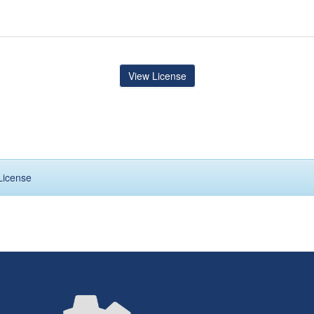
View License
License