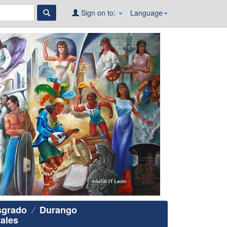
Sign on to:
Language
sgrado
Durango
ales