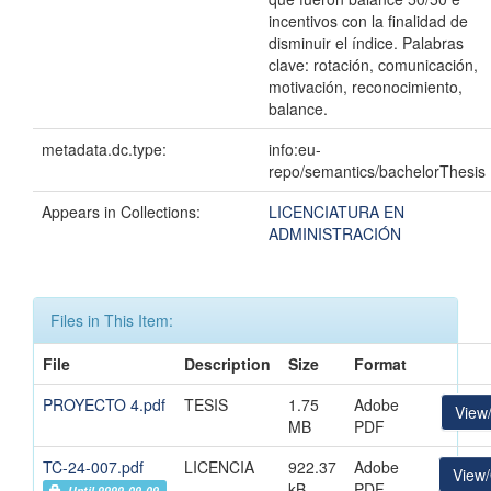
incentivos con la finalidad de
disminuir el índice. Palabras
clave: rotación, comunicación,
motivación, reconocimiento,
balance.
metadata.dc.type:
info:eu-
repo/semantics/bachelorThesis
Appears in Collections:
LICENCIATURA EN
ADMINISTRACIÓN
Files in This Item:
File
Description
Size
Format
PROYECTO 4.pdf
TESIS
1.75
Adobe
View
MB
PDF
TC-24-007.pdf
LICENCIA
922.37
Adobe
View
kB
PDF
Until 9999-09-09