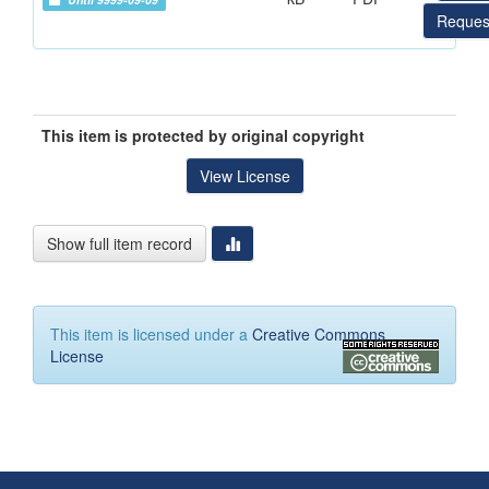
Reques
This item is protected by original copyright
View License
Show full item record
This item is licensed under a
Creative Commons
License