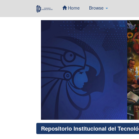
Home
Browse
Skip
navigation
Repositorio Institucional del Tecnol