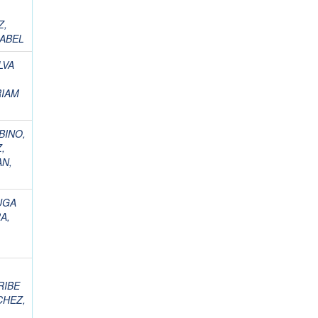
Z,
SABEL
LVA
RIAM
BINO,
,
AN,
UGA
A,
RIBE
HEZ,