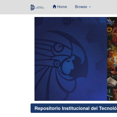
Home
Browse
Skip
navigation
Repositorio Institucional del Tecnol