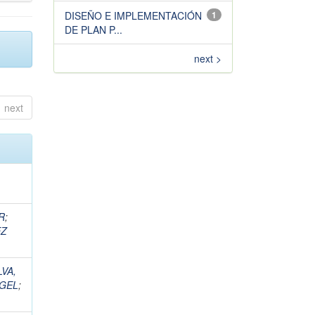
DISEÑO E IMPLEMENTACIÓN
1
DE PLAN P...
next >
next
R
;
EZ
LVA,
NGEL
;