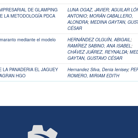
EMPRESARIAL DE GLAMPING
LUNA OGAZ, JAVIER
;
AGUILAR LÓ
DE LA METODOLOGÍA PDCA
ANTONIO
;
MORÁN CABALLERO,
ALONDRA
;
MEDINA GAYTAN, GUS
CÉSAR
amaranto mediante el modelo
HERNÁNDEZ OLGUÍN, ABIGAIL
;
RAMÍREZ SABINO, ANA ISABEL
;
CHÁVEZ JUÁREZ, REYNALDA
;
MED
GAYTAN, GUSTAVO CÉSAR
 LA PANADERIA EL JAGUEY
Hernandez Silva, Denia Ienisey
;
PE
LAGRAN HGO
ROMERO, MIRIAM EDITH