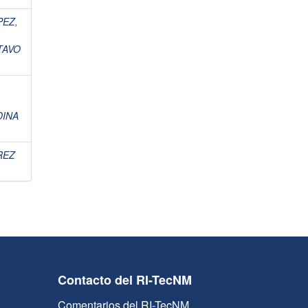
PEZ,
TAVO
INA
REZ
Contacto del RI-TecNM
Comentarios del RI-TecNM