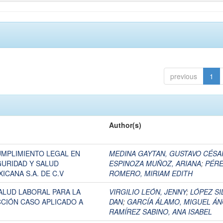
previous
1
Author(s)
UMPLIMIENTO LEGAL EN
MEDINA GAYTAN, GUSTAVO CÉSA
GURIDAD Y SALUD
ESPINOZA MUÑOZ, ARIANA
;
PÉR
CANA S.A. DE C.V
ROMERO, MIRIAM EDITH
SALUD LABORAL PARA LA
VIRGILIO LEÓN, JENNY
;
LÓPEZ SI
CCIÓN CASO APLICADO A
DAN
;
GARCÍA ÁLAMO, MIGUEL Á
RAMÍREZ SABINO, ANA ISABEL