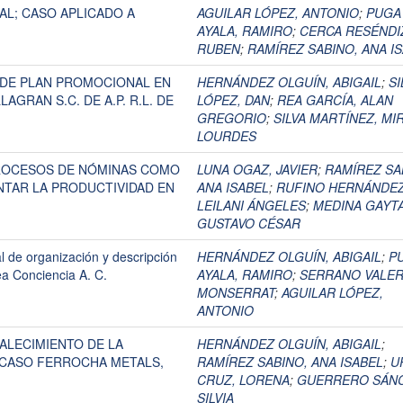
L; CASO APLICADO A
AGUILAR LÓPEZ, ANTONIO
;
PUGA
AYALA, RAMIRO
;
CERCA RESÉNDI
RUBEN
;
RAMÍREZ SABINO, ANA I
 DE PLAN PROMOCIONAL EN
HERNÁNDEZ OLGUÍN, ABIGAIL
;
SI
LAGRAN S.C. DE A.P. R.L. DE
LÓPEZ, DAN
;
REA GARCÍA, ALAN
GREGORIO
;
SILVA MARTÍNEZ, MI
LOURDES
ROCESOS DE NÓMINAS COMO
LUNA OGAZ, JAVIER
;
RAMÍREZ SA
NTAR LA PRODUCTIVIDAD EN
ANA ISABEL
;
RUFINO HERNÁNDEZ
LEILANI ÁNGELES
;
MEDINA GAYT
GUSTAVO CÉSAR
l de organización y descripción
HERNÁNDEZ OLGUÍN, ABIGAIL
;
P
ea Conciencia A. C.
AYALA, RAMIRO
;
SERRANO VALER
MONSERRAT
;
AGUILAR LÓPEZ,
ANTONIO
ALECIMIENTO DE LA
HERNÁNDEZ OLGUÍN, ABIGAIL
;
CASO FERROCHA METALS,
RAMÍREZ SABINO, ANA ISABEL
;
U
CRUZ, LORENA
;
GUERRERO SÁNC
SILVIA