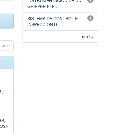
INSTRUMENTACION DE UN
1
GRIPPER FLE...
SISTEMA DE CONTROL E
1
INSPECCION D...
next >
next
L
;
TA,
JOSÉ