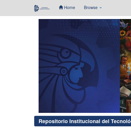
Home
Browse
Skip
navigation
Repositorio Institucional del Tecnol