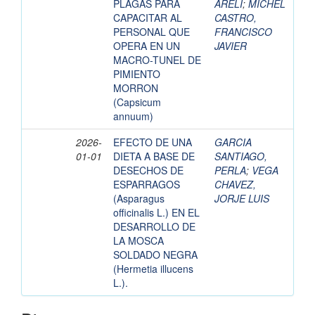
PLAGAS PARA
ARELI
;
MICHEL
CAPACITAR AL
CASTRO,
PERSONAL QUE
FRANCISCO
OPERA EN UN
JAVIER
MACRO-TUNEL DE
PIMIENTO
MORRON
(Capsicum
annuum)
2026-
EFECTO DE UNA
GARCIA
01-01
DIETA A BASE DE
SANTIAGO,
DESECHOS DE
PERLA
;
VEGA
ESPARRAGOS
CHAVEZ,
(Asparagus
JORJE LUIS
officinalis L.) EN EL
DESARROLLO DE
LA MOSCA
SOLDADO NEGRA
(Hermetia illucens
L.).