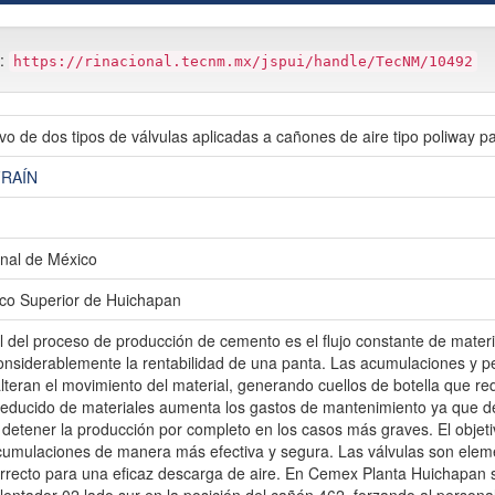
m:
https://rinacional.tecnm.mx/jspui/handle/TecNM/10492
vo de dos tipos de válvulas aplicadas a cañones de aire tipo poliway p
FRAÍN
nal de México
gico Superior de Huichapan
 del proceso de producción de cemento es el flujo constante de materia
onsiderablemente la rentabilidad de una panta. Las acumulaciones y p
eran el movimiento del material, generando cuellos de botella que redu
 reducido de materiales aumenta los gastos de mantenimiento ya que de
 detener la producción por completo en los casos más graves. El objeti
cumulaciones de manera más efectiva y segura. Las válvulas son ele
rrecto para una eficaz descarga de aire. En Cemex Planta Huichapan 