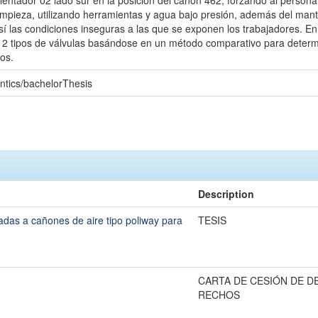
alentador 02 lado sur en la posición del cañón 462, forzando al perso
impieza, utilizando herramientas y agua bajo presión, además del man
í las condiciones inseguras a las que se exponen los trabajadores. En l
 2 tipos de válvulas basándose en un método comparativo para determi
os.
ntics/bachelorThesis
Description
cadas a cañones de aire tipo poliway para
TESIS
CARTA DE CESIÓN DE D
RECHOS