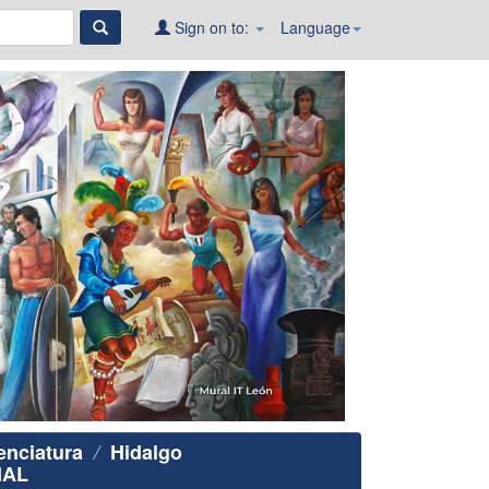
Sign on to:
Language
enciatura
Hidalgo
IAL