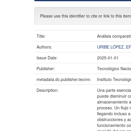
Please use this identifier to cite or link to this ite
Title:
Análisis comparati
Authors:
URIBE LÓPEZ, E
Issue Date:
2025-01-01
Publisher:
Tecnológico Nacio
metadata.dc.publisher.tecnm:
Instituto Tecnoló
Description:
Una parte esencial
puede disminuir c
almacenamiento alt
proceso. Un flujo
llegando incluso a
obstrucciones y a
funcionamiento co