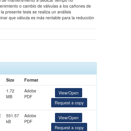
nal de mantenimiento a dedicar tiempo no
tenimiento o cambio de válvulas a los cañones de
a presente tesis se realiza un análisis
nar que válvula es más rentable para la reducción
Size
Format
1.72
Adobe
View/Open
MB
PDF
Request a copy
E
551.57
Adobe
View/Open
kB
PDF
Request a copy