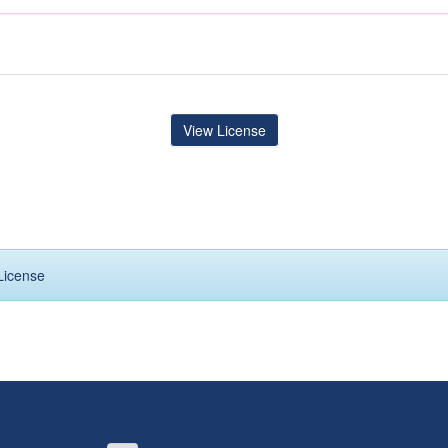
View License
License