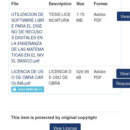
File
Description
Size
Format
UTILIZACION DE
TESIS LICE
7.75
Adobe
View
SOFTWARE LIBR
NCIATURA
MB
PDF
E PARA EL DISE
ÑO DE RECUSO
S DIGITALES EN
LA ENSEÑANZA
DE LAS MATEMA
TICAS EN EL NIV
EL BASICO.pdf
LICENCIA DE US
LICENCIA D
529.95
Adobe
View
O DE OBRA CAR
E USO DE
kB
PDF
OLINA.pdf
OBRA
Reques
Until 9999-08-11
This item is protected by original copyright
View License