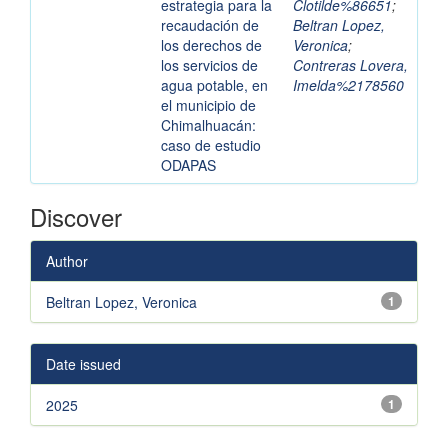
estrategia para la
Clotilde%86651
;
recaudación de
Beltran Lopez,
los derechos de
Veronica
;
los servicios de
Contreras Lovera,
agua potable, en
Imelda%2178560
el municipio de
Chimalhuacán:
caso de estudio
ODAPAS
Discover
Author
Beltran Lopez, Veronica
1
Date issued
2025
1