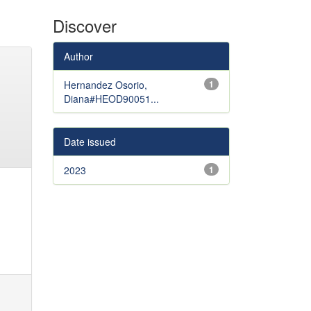
Discover
Author
Hernandez Osorio,
1
Diana#HEOD90051...
Date issued
2023
1