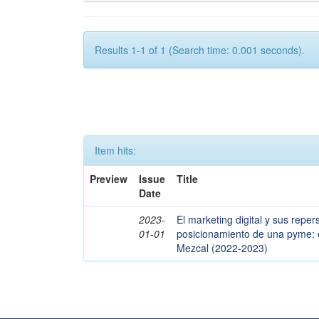
Results 1-1 of 1 (Search time: 0.001 seconds).
Item hits:
Preview
Issue
Title
Date
2023-
El marketing digital y sus reper
01-01
posicionamiento de una pyme:
Mezcal (2022-2023)