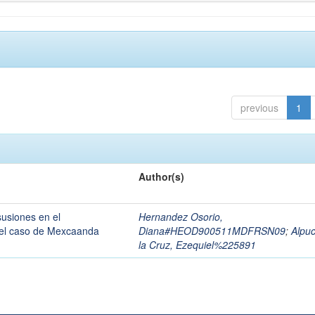
previous
1
Author(s)
susiones en el
Hernandez Osorio,
 el caso de Mexcaanda
Diana#HEOD900511MDFRSN09
;
Alpu
la Cruz, Ezequiel%225891