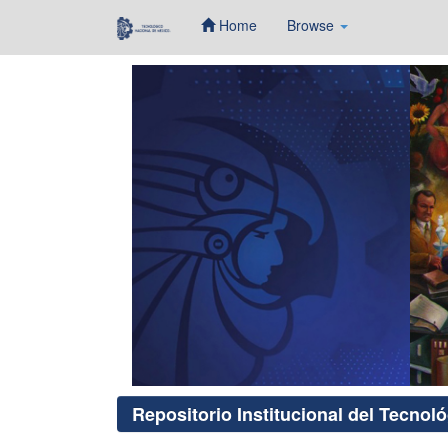
Home
Browse
Skip
navigation
Repositorio Institucional del Tecnol