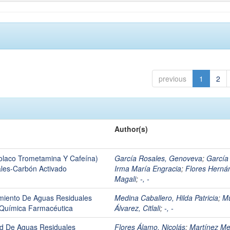
previous
1
2
Author(s)
laco Trometamina Y Cafeína)
García Rosales, Genoveva
;
García
ales-Carbón Activado
Irma María Engracia
;
Flores Herná
Magali
;
-, -
amiento De Aguas Residuales
Medina Caballero, Hilda Patricia
;
M
 Química Farmacéutica
Álvarez, Citlali
;
-, -
ad De Aguas Residuales
Flores Álamo, Nicolás
;
Martínez Me