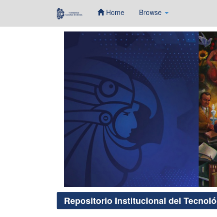
Home
Browse
Skip
navigation
Repositorio Institucional del Tecnol