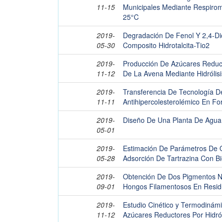
11-15
Municipales Mediante Respirom
25°C
2019-
Degradación De Fenol Y 2,4-Dic
05-30
Composito Hidrotalcita-Tio2
2019-
Producción De Azúcares Reduct
11-12
De La Avena Mediante Hidrólisi
2019-
Transferencia De Tecnología D
11-11
Antihipercolesterolémico En F
2019-
Diseño De Una Planta De Agua
05-01
2019-
Estimación De Parámetros De
05-28
Adsorción De Tartrazina Con B
2019-
Obtención De Dos Pigmentos Nat
09-01
Hongos Filamentosos En Residu
2019-
Estudio Cinético y Termodinám
11-12
Azúcares Reductores Por Hidró