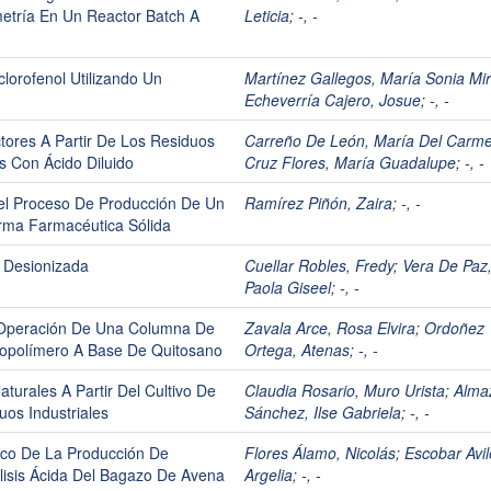
etría En Un Reactor Batch A
Leticia
;
-, -
lorofenol Utilizando Un
Martínez Gallegos, María Sonia Mi
Echeverría Cajero, Josue
;
-, -
ores A Partir De Los Residuos
Carreño De León, María Del Carm
s Con Ácido Diluido
Cruz Flores, María Guadalupe
;
-, -
el Proceso De Producción De Un
Ramírez Piñón, Zaira
;
-, -
orma Farmacéutica Sólida
 Desionizada
Cuellar Robles, Fredy
;
Vera De Paz
Paola Giseel
;
-, -
 Operación De Una Columna De
Zavala Arce, Rosa Elvira
;
Ordoñez
iopolímero A Base De Quitosano
Ortega, Atenas
;
-, -
urales A Partir Del Cultivo De
Claudia Rosario, Muro Urista
;
Alma
os Industriales
Sánchez, Ilse Gabriela
;
-, -
ico De La Producción De
Flores Álamo, Nicolás
;
Escobar Avil
lisis Ácida Del Bagazo De Avena
Argelia
;
-, -