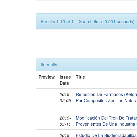
Results 1-10 of 11 (Search time: 0.001 seconds).
Item hits:
Preview
Issue
Title
Date
2019-
Remoción De Fármacos (Ketoro
02-05
Por Compositos Zeolitas Natur
2019-
Modificación Del Tren De Trat
03-11
Provenientes De Una Industria
2019-
Estudio De La Biodegradabilid