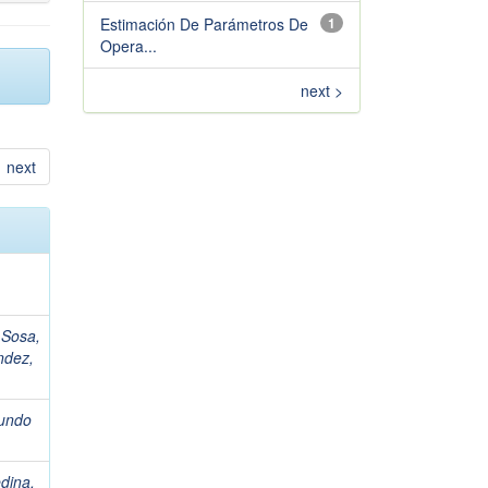
Estimación De Parámetros De
1
Opera...
next >
next
 Sosa,
ndez,
undo
dina,