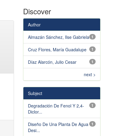
Discover
Author
Almazán Sánchez, Ilse Gabriela
1
Cruz Flores, María Guadalupe
1
Díaz Alarcón, Julio Cesar
1
next >
Subject
Degradación De Fenol Y 2,4-
1
Diclor...
Diseño De Una Planta De Agua
1
Desi...