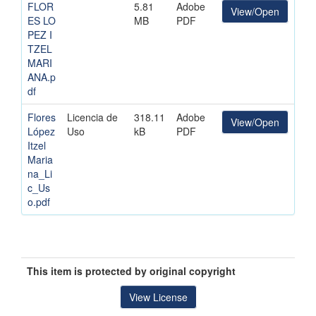
FLOR
5.81
Adobe
View/Open
ES LO
MB
PDF
PEZ I
TZEL
MARI
ANA.p
df
Flores
Licencia de
318.11
Adobe
View/Open
López
Uso
kB
PDF
Itzel
Maria
na_Li
c_Us
o.pdf
This item is protected by original copyright
View License