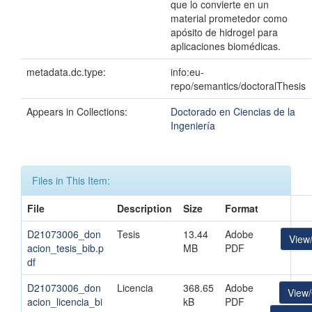
que lo convierte en un
material prometedor como
apósito de hidrogel para
aplicaciones biomédicas.
metadata.dc.type:
info:eu-
repo/semantics/doctoralThesis
Appears in Collections:
Doctorado en Ciencias de la
Ingeniería
Files in This Item:
File
Description
Size
Format
D21073006_don
Tesis
13.44
Adobe
View
acion_tesis_bib.p
MB
PDF
df
D21073006_don
Licencia
368.65
Adobe
View
acion_licencia_bi
kB
PDF