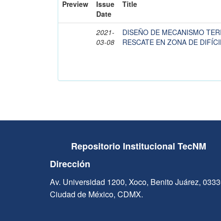
Preview
Issue
Title
Date
2021-
DISEÑO DE MECANISMO TER
03-08
RESCATE EN ZONA DE DIFÍC
Repositorio Institucional TecNM
Dirección
Av. Universidad 1200, Xoco, Benito Juárez, 033
Ciudad de México, CDMX.