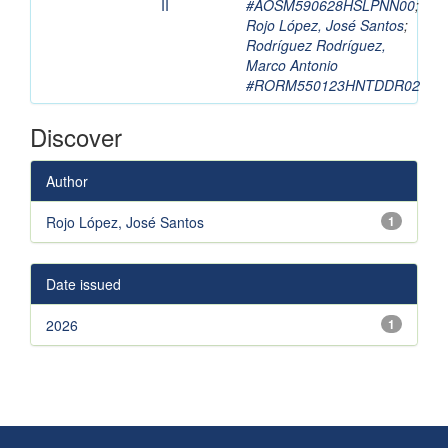
II
#AOSM590628HSLPNN00
;
Rojo López, José Santos
;
Rodríguez Rodríguez,
Marco Antonio
#RORM550123HNTDDR02
Discover
Author
Rojo López, José Santos
1
Date issued
2026
1