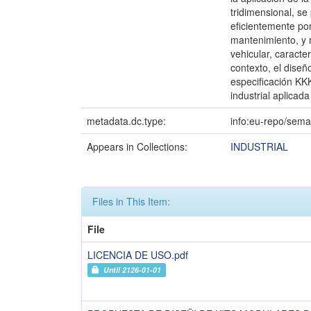
tridimensional, s
eficientemente por
mantenimiento, y m
vehicular, caracte
contexto, el dise
especificación KKK
industrial aplicad
metadata.dc.type:
info:eu-repo/sema
Appears in Collections:
INDUSTRIAL
Files in This Item:
File
LICENCIA DE USO.pdf
Until 2126-01-01