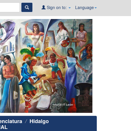
Sign on to:
Language
enciatura
Hidalgo
IAL