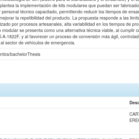
e plantea la implementación de kits modulares que puedan ser fabricad
 personal técnico capacitado, permitiendo reducir los tiempos de ensam
ejorar la repetibilidad del producto. La propuesta responde a las limi
rizado por procesos artesanales, alta variabilidad en los tiempos de pr
ño modular se presenta como una alternativa técnica viable, al cumpli
-A-1822F, y al favorecer un proceso de conversión más ágil, controlado 
a al sector de vehículos de emergencia.
ntics/bachelorThesis
Desc
CAR
ERE