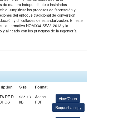
os de manera independiente e instalados
ble, simplificar los procesos de fabricación y
taciones del enfoque tradicional de conversión
oducción y dificultades de estandarización. En este
r con la normativa NOM034-SSA3-2013 y la
y alineado con los principios de la ingeniería
ription
Size
Format
TA DE D
985.13
Adobe
View/Open
CHOS
kB
PDF
Request a copy