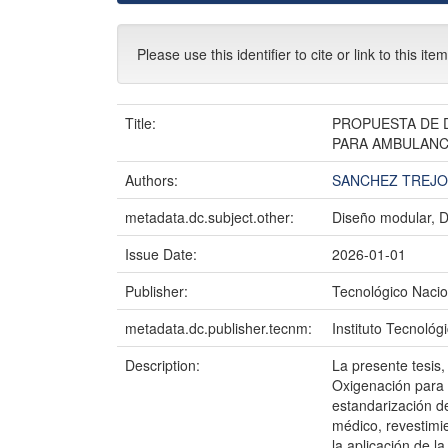
Please use this identifier to cite or link to this ite
Title:
PROPUESTA DE D
PARA AMBULANC
Authors:
SANCHEZ TREJO
metadata.dc.subject.other:
Diseño modular, D
Issue Date:
2026-01-01
Publisher:
Tecnológico Nacio
metadata.dc.publisher.tecnm:
Instituto Tecnoló
Description:
La presente tesis,
Oxigenación para 
estandarización d
médico, revestimie
la aplicación de 