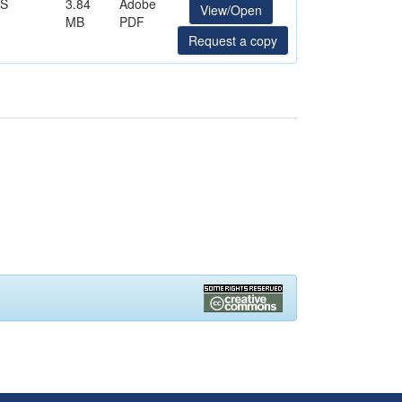
IS
3.84
Adobe
View/Open
MB
PDF
Request a copy