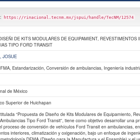
m:
https://rinacional.tecnm.mx/jspui/handle/TecNM/12574
ISEÑI DE KITS MODULARES DE EQUIPAMIENT, REVESTIMENTOS I
IAS TIPO FORD TRANSIT
, JOSUE
FMA, Estandarización, Conversión de ambulancias, Ingeniería industri
nal de México
gico Superior de Huichapan
 titulada “Propuesta de Diseño de Kits Modulares de Equipamiento, Reve
Ambulancias Tipo Ford Transit”, tiene como objetivo desarrollar una p
el proceso de conversión de vehículos Ford Transit en ambulancias, e
ntos interiores, climatización y oxigenación, bajo un enfoque de ingen
la metodología DFMA (Diseño para la Manufactura y el Ensamble) y el