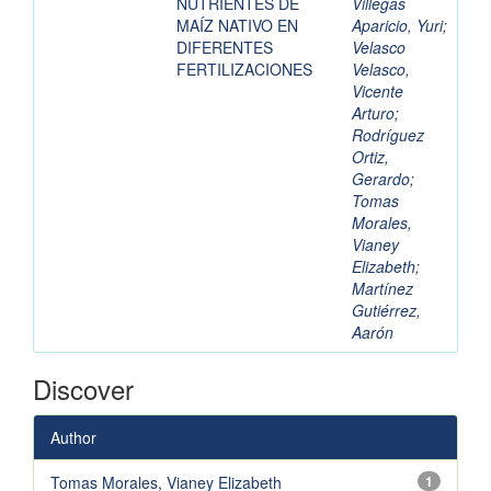
NUTRIENTES DE
Villegas
MAÍZ NATIVO EN
Aparicio, Yuri
;
DIFERENTES
Velasco
FERTILIZACIONES
Velasco,
Vicente
Arturo
;
Rodríguez
Ortiz,
Gerardo
;
Tomas
Morales,
Vianey
Elizabeth
;
Martínez
Gutiérrez,
Aarón
Discover
Author
Tomas Morales, Vianey Elizabeth
1