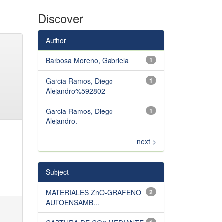
Discover
Author
Barbosa Moreno, Gabriela
1
Garcia Ramos, Diego
1
Alejandro%592802
Garcia Ramos, Diego
1
Alejandro.
next >
Subject
MATERIALES ZnO-GRAFENO
2
AUTOENSAMB...