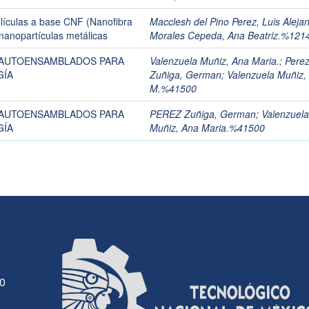
elículas a base CNF (Nanofibra
Macclesh del Pino Perez, Luis Aleja
nanopartículas metálicas
Morales Cepeda, Ana Beatriz.%121
 AUTOENSAMBLADOS PARA
Valenzuela Muñiz, Ana Maria.
;
Pere
GÍA
Zuñiga, German
;
Valenzuela Muñiz,
M.%41500
 AUTOENSAMBLADOS PARA
PEREZ Zuñiga, German
;
Valenzuela
GÍA
Muñiz, Ana Maria.%41500
30