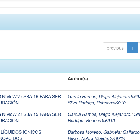
previous
1
Author(s)
 NiMoW/Zr-SBA-15 PARA SER
Garcia Ramos, Diego Alejandro%5
URACIÓN
Silva Rodrigo, Rebeca%6910
 NiMoW/Zr-SBA-15 PARA SER
Garcia Ramos, Diego Alejandro.
;
Sil
URACIÓN
Rodrigo, Rebeca%6910
LÍQUIDOS IÓNICOS
Barbosa Moreno, Gabriela
;
Gallardo
INOÁCIDOS
Rivas, Nohra Violeta.%46724