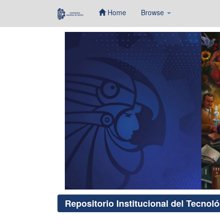
Home
Browse
Skip
navigation
Repositorio Institucional del Tecnol