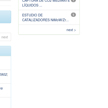
CAPTURA DE CO2 MEDIANTE
1
LÍQUIDOS ...
ESTUDIO DE
1
CATALIZADORES NiMoW/Zr...
next >
next
92802
;
va