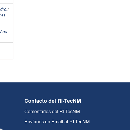
ndro.
;
441
z
 Ana
Contacto del RI-TecNM
Comentarios del RI-TecNM
Envíanos un Email al RI-TecNM