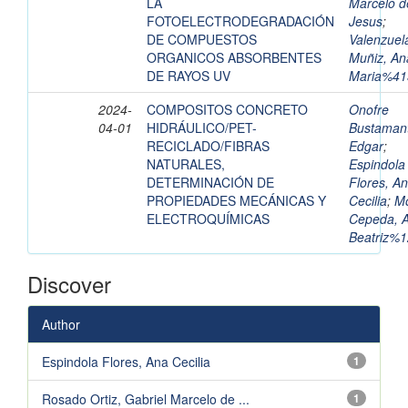
LA
Marcelo d
FOTOELECTRODEGRADACIÓN
Jesus
;
DE COMPUESTOS
Valenzuel
ORGANICOS ABSORBENTES
Muñiz, An
DE RAYOS UV
Maria%41
2024-
COMPOSITOS CONCRETO
Onofre
04-01
HIDRÁULICO/PET-
Bustaman
RECICLADO/FIBRAS
Edgar
;
NATURALES,
Espindola
DETERMINACIÓN DE
Flores, A
PROPIEDADES MECÁNICAS Y
Cecilia
;
Mo
ELECTROQUÍMICAS
Cepeda, 
Beatriz%
Discover
Author
Espindola Flores, Ana Cecilia
1
Rosado Ortiz, Gabriel Marcelo de ...
1