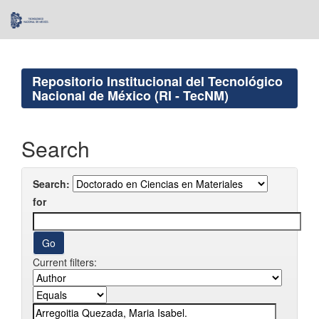
Skip
navigation
Repositorio Institucional del Tecnológico
Nacional de México (RI - TecNM)
Search
Search:
for
Current filters: