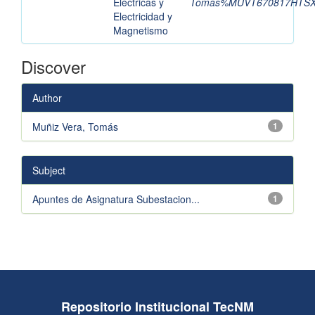
Eléctricas y
Tomás%MUVT670817HTS
Electricidad y
Magnetismo
Discover
Author
Muñiz Vera, Tomás
1
Subject
Apuntes de Asignatura Subestacion...
1
Repositorio Institucional TecNM