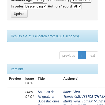
In order
Authors/record
Results 1-1 of 1 (Search time: 0.001 seconds).
previous
1
next
Item hits:
Preview
Issue
Title
Author(s)
Date
2025-
Apuntes de
Muñiz Vera,
01-01
Asignatura
Tomás%MUVT670817HTS
Subestaciones
Muñiz Vera, Tomás
;
Muñiz V