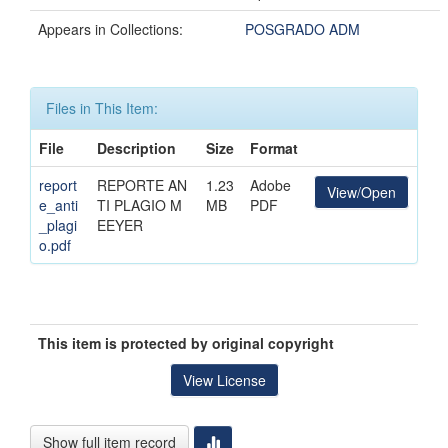
Appears in Collections:
POSGRADO ADM
Files in This Item:
File
Description
Size
Format
report
REPORTE AN
1.23
Adobe
View/Open
e_anti
TI PLAGIO M
MB
PDF
_plagi
EEYER
o.pdf
This item is protected by original copyright
View License
Show full item record