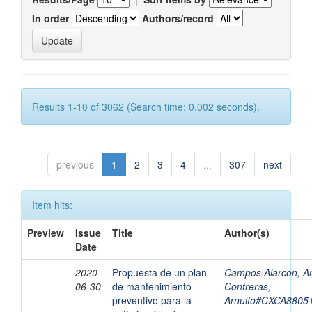
In order
Authors/record
Results 1-10 of 3062 (Search time: 0.002 seconds).
previous
1
2
3
4
...
307
next
Item hits:
Preview
Issue
Title
Author(s)
Date
2020-
Propuesta de un plan
Campos Alarcon, An
06-30
de mantenimiento
Contreras,
preventivo para la
Arnulfo#CXCA880