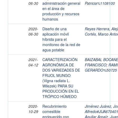
06-30
administración general
Patricia%1108100
en el área de
producción y recursos
humanos
2020-
Diseño de una
Reyes Herrera, Ale
06-30
aplicación móvil
Cortés, Marco Ant
híbrida para el
monitoreo de la red de
agua potable
2021-
CARACTERIZACIÓN
BAIZABAL BOCANE
04-12
AGRONÓMICA DE
FRANCISCO
;
RAMI
DOS VARIEDADES DE
GERARDO%50725
FRIJOL MUNGO
(Vigna radiata L.
Wilezek) PARA SU
PRODUCCIÓN EN EL
TRÓPICO HÚMEDO
2020-
Recubrimiento
Jiménez Juárez, Jo
10-29
comestible
Alfredo#JIJA6704
enriquecido con
Aguilar Arpaiz, Ju