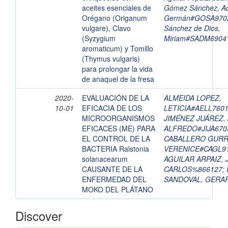
aceites esenciales de
Gómez Sánchez, Ad
Orégano (Origanum
Germán#GOSA970
vulgare), Clavo
Sánchez de Dios,
(Syzygium
Miriam#SADM690
aromaticum) y Tomillo
(Thymus vulgaris)
para prolongar la vida
de anaquel de la fresa
2020-
EVALUACIÓN DE LA
ALMEIDA LOPEZ,
10-01
EFICACIA DE LOS
LETICIA#AELL760
MICROORGANISMOS
JIMÉNEZ JUÁREZ,
EFICACES (ME) PARA
ALFREDO#JIJA67
EL CONTROL DE LA
CABALLERO GURRÍ
BACTERIA Ralstonia
VERENICE#CAGL9
solanacearum
AGUILAR ARPAIZ, 
CAUSANTE DE LA
CARLOS%866127
;
ENFERMEDAD DEL
SANDOVAL, GERA
MOKO DEL PLÁTANO
Discover