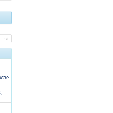
next
MERO
I,