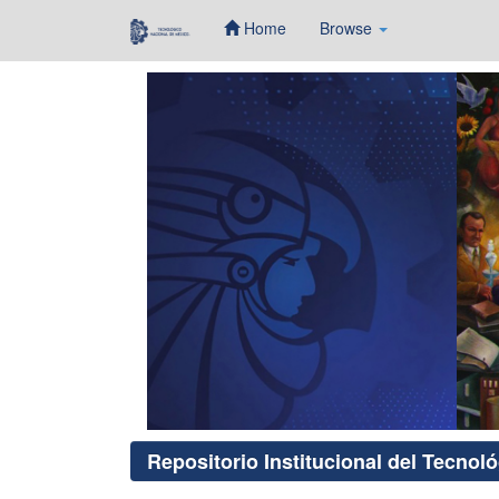
Home
Browse
Skip
navigation
Repositorio Institucional del Tecnol