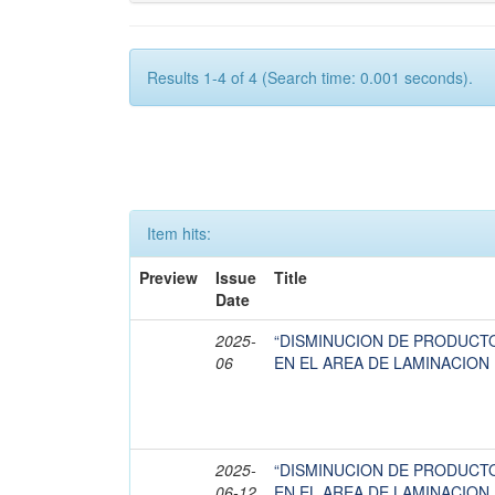
Results 1-4 of 4 (Search time: 0.001 seconds).
Item hits:
Preview
Issue
Title
Date
2025-
“DISMINUCION DE PRODUCT
06
EN EL AREA DE LAMINACION I
2025-
“DISMINUCION DE PRODUCT
06-12
EN EL AREA DE LAMINACION I