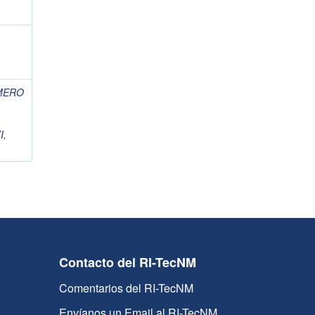
MERO
I,
Contacto del RI-TecNM
Comentarios del RI-TecNM
Envíanos un Email al RI-TecNM