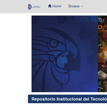
Home
Browse
Skip
navigation
Repositorio Institucional del Tecnol