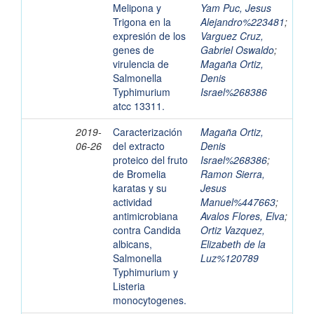
Melipona y
Yam Puc, Jesus
Trigona en la
Alejandro%223481
;
expresión de los
Varguez Cruz,
genes de
Gabriel Oswaldo
;
virulencia de
Magaña Ortiz,
Salmonella
Denis
Typhimurium
Israel%268386
atcc 13311.
2019-
Caracterización
Magaña Ortiz,
06-26
del extracto
Denis
proteico del fruto
Israel%268386
;
de Bromelia
Ramon Sierra,
karatas y su
Jesus
actividad
Manuel%447663
;
antimicrobiana
Avalos Flores, Elva
;
contra Candida
Ortiz Vazquez,
albicans,
Elizabeth de la
Salmonella
Luz%120789
Typhimurium y
Listeria
monocytogenes.