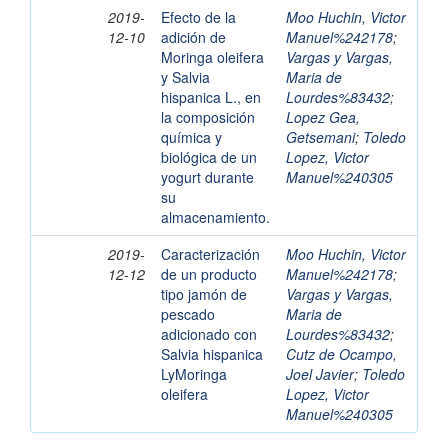
2019-
Efecto de la
Moo Huchin, Victor
12-10
adición de
Manuel%242178
;
Moringa oleifera
Vargas y Vargas,
y Salvia
Maria de
hispanica L., en
Lourdes%83432
;
la composición
Lopez Gea,
química y
Getsemani
;
Toledo
biológica de un
Lopez, Victor
yogurt durante
Manuel%240305
su
almacenamiento.
2019-
Caracterización
Moo Huchin, Victor
12-12
de un producto
Manuel%242178
;
tipo jamón de
Vargas y Vargas,
pescado
Maria de
adicionado con
Lourdes%83432
;
Salvia hispanica
Cutz de Ocampo,
LyMoringa
Joel Javier
;
Toledo
oleifera
Lopez, Victor
Manuel%240305