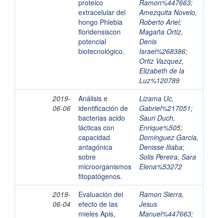
proteico
Ramon%447663
;
extracelular del
Amezquita Novelo,
hongo Phlebia
Roberto Ariel
;
floridensiscon
Magaña Ortiz,
potencial
Denis
biotecnológico.
Israel%268386
;
Ortiz Vazquez,
Elizabeth de la
Luz%120789
2019-
Análisis e
Lizama Uc,
06-06
identificación de
Gabriel%217051
;
bacterias acido
Sauri Duch,
lácticas con
Enrique%505
;
capacidad
Dominguez Garcia,
antagónica
Denisse Iliaba
;
sobre
Solis Pereira, Sara
microorganismos
Elena%53272
fitopatógenos.
2019-
Evaluación del
Ramon Sierra,
06-04
efecto de las
Jesus
mieles Apis,
Manuel%447663
;