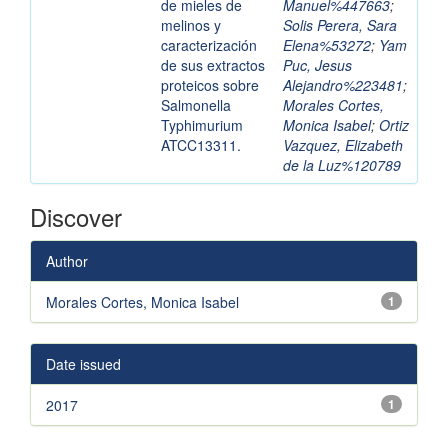
de mieles de
Manuel%447663
;
melinos y
Solis Perera, Sara
caracterización
Elena%53272
;
Yam
de sus extractos
Puc, Jesus
proteicos sobre
Alejandro%223481
;
Salmonella
Morales Cortes,
Typhimurium
Monica Isabel
;
Ortiz
ATCC13311.
Vazquez, Elizabeth
de la Luz%120789
Discover
Author
Morales Cortes, Monica Isabel
1
Date issued
2017
1