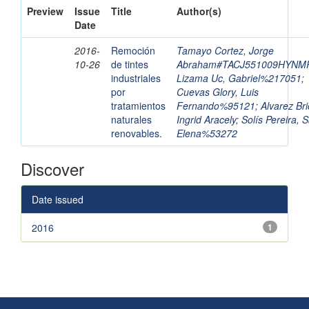
Preview
Issue
Title
Author(s)
Date
2016-
Remoción
Tamayo Cortez, Jorge
10-26
de tintes
Abraham#TACJ551009HYNM
industriales
Lizama Uc, Gabriel%217051
;
por
Cuevas Glory, Luis
tratamientos
Fernando%95121
;
Alvarez Br
naturales
Ingrid Aracely
;
Solís Pereira, 
renovables.
Elena%53272
Discover
Date issued
2016
1