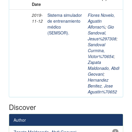
Date
2019-
Sistema simulador
Flores Novelo,
11-12
de entrenamiento
Agustin
médico
Alfonso%
;
Gio
(SEMSOR).
Sandoval,
Jesus%297308
;
Sandoval
Curmina,
Victor%70654
;
Zapata
Maldonado, Abdi
Geovani
;
Hernandez
Benitez, Jose
Agustin%70652
Discover
Author
1