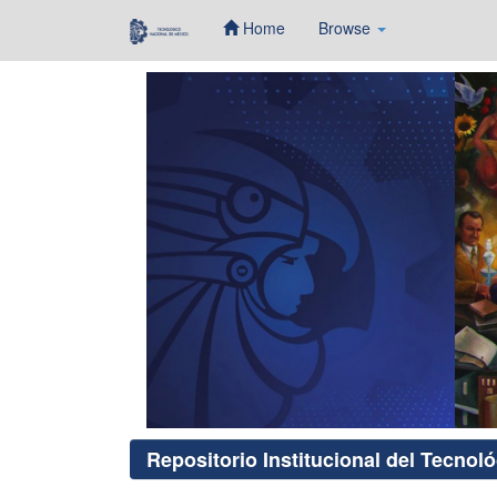
Home
Browse
Skip
navigation
Repositorio Institucional del Tecnol