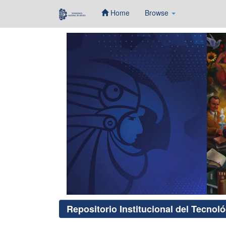
Home
Browse
Skip
navigation
Repositorio Institucional del Tecnol