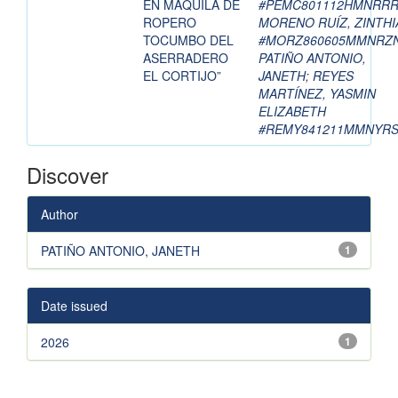
EN MAQUILA DE
#PEMC801112HMNRRR
ROPERO
MORENO RUÍZ, ZINTHI
TOCUMBO DEL
#MORZ860605MMNRZ
ASERRADERO
PATIÑO ANTONIO,
EL CORTIJO”
JANETH
;
REYES
MARTÍNEZ, YASMIN
ELIZABETH
#REMY841211MMNYRS
Discover
Author
PATIÑO ANTONIO, JANETH
1
Date issued
2026
1