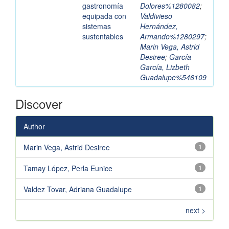
gastronomía
Dolores%1280082
;
equipada con
Valdivieso
sistemas
Hernández,
sustentables
Armando%1280297
;
Marin Vega, Astrid
Desiree
;
García
García, Lizbeth
Guadalupe%546109
Discover
Author
Marin Vega, Astrid Desiree
1
Tamay López, Perla Eunice
1
Valdez Tovar, Adriana Guadalupe
1
next >