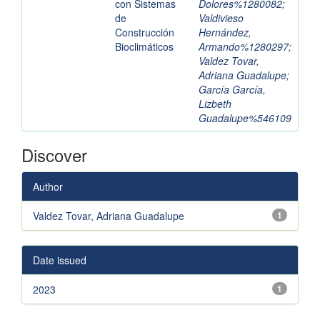
con Sistemas
Dolores%1280082
;
de
Valdivieso
Construcción
Hernández,
Bioclimáticos
Armando%1280297
;
Valdez Tovar,
Adriana Guadalupe
;
García García,
Lizbeth
Guadalupe%546109
Discover
Author
Valdez Tovar, Adriana Guadalupe
1
Date issued
2023
1