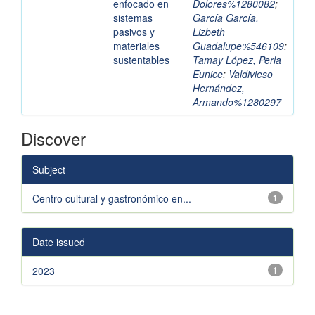
enfocado en
Dolores%1280082
;
sistemas
García García,
pasivos y
Lizbeth
materiales
Guadalupe%546109
;
sustentables
Tamay López, Perla
Eunice
;
Valdivieso
Hernández,
Armando%1280297
Discover
Subject
Centro cultural y gastronómico en...
1
Date issued
2023
1