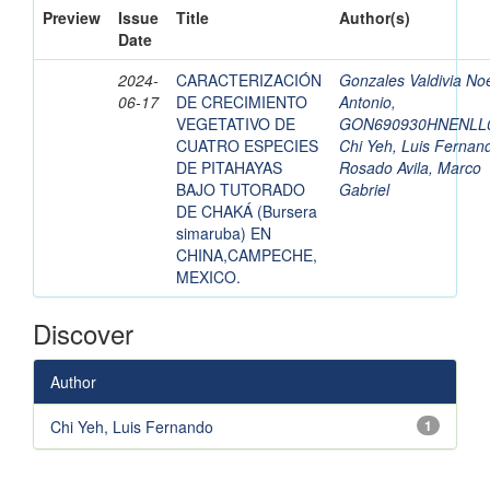
Preview
Issue
Title
Author(s)
Date
2024-
CARACTERIZACIÓN
Gonzales Valdivia No
06-17
DE CRECIMIENTO
Antonio,
VEGETATIVO DE
GON690930HNENLL
CUATRO ESPECIES
Chi Yeh, Luis Fernan
DE PITAHAYAS
Rosado Avila, Marco
BAJO TUTORADO
Gabriel
DE CHAKÁ (Bursera
simaruba) EN
CHINA,CAMPECHE,
MEXICO.
Discover
Author
Chi Yeh, Luis Fernando
1