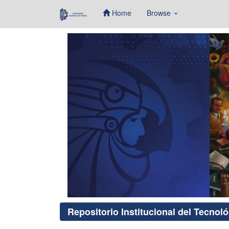
Home
Browse
Skip
navigation
Repositorio Institucional del Tecnol