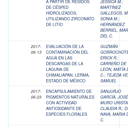
A PARTIR DE RESIDOS
JESSICA M.
;
DE CÉSPED
MARTÍNEZ
HIDROLIZADOS,
GALLEGOS, M
UTILIZANDO ZIRCONATO
SONIA M.
;
DE LITIO
HERNÁNDEZ
BERRIEL, MAR
DEL C.
2017-
EVALUACIÓN DE LA
GUZMÁN
06-13
CONTAMINACIÓN DEL
GORROCHOTE
AGUA EN LAS
ERICK R.
;
DESCARGAS DE LA
CARREÑO DE
LAGUNA DE
LEÓN, MATÍA 
CHIMALIAPAN, LERMA,
C.
;
TEJEDA VE
ESTADO DE MÉXICO
SAMUEL
2017-
ENCAPSULAMIENTO DE
SANJURJO
06-23
PIGMENTOS NATURALES
GARCÍA, JOSÉ
CON ACTIVIDAD
MURO URISTA
ANTIOXIDANTE DE
CLAUDIA R.
;
D
ESPECIES FLORALES
NAVA, MARIA 
C.