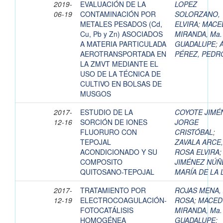
2019-
EVALUACIÓN DE LA
LOPEZ
06-19
CONTAMINACIÓN POR
SOLORZANO,
METALES PESADOS (Cd,
ELVIRA
;
MACE
Cu, Pb y Zn) ASOCIADOS
MIRANDA, Ma.
A MATERIA PARTICULADA
GUADALUPE
;
AEROTRANSPORTADA EN
PÉREZ, PEDR
LA ZMVT MEDIANTE EL
USO DE LA TÉCNICA DE
CULTIVO EN BOLSAS DE
MUSGOS
2017-
ESTUDIO DE LA
COYOTE JIMÉ
12-16
SORCIÓN DE IONES
JORGE
FLUORURO CON
CRISTÓBAL
;
TEPOJAL
ZAVALA ARCE,
ACONDICIONADO Y SU
ROSA ELVIRA
;
COMPOSITO
JIMÉNEZ NÚÑ
QUITOSANO-TEPOJAL
MARÍA DE LA 
2017-
TRATAMIENTO POR
ROJAS MENA,
12-19
ELECTROCOAGULACIÓN-
ROSA
;
MACED
FOTOCATÁLISIS
MIRANDA, Ma.
HOMOGÉNEA
GUADALUPE
;