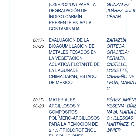
(O3/H2O2/UV) PARA LA
GONZÁLEZ
DEGRADACIÓN DE
JUÁREZ, JULI
ÍNDIGO CARMÍN
CÉSAR
PRESENTE EN AGUA
CONTAMINADA
2017-
EVALUACIÓN DE LA
ZARAZÚA
06-26
BIOACUMULACIÓN DE
ORTEGA,
METALES PESADOS EN
GRACIELA
;
LA VEGETACIÓN
PERALTA
ACUÁTICA FLOTANTE DE
CASTILLO,
LA LAGUNADE
LYSSETTE
;
CHIMALIAPAN, ESTADO
CARREÑO DE
DE MÉXICO
LEÓN, MARÍA 
C.
2017-
MATERIALES
PÉREZ JIMÉN
06-23
ARCILLOSOS Y
YESENIA
;
DÍA
COMPOSITOS
NAVA, MARÍA 
POLÍMERO-ARCILLOSOS
C.
;
ILLESCAS
PARA LA REMOCIÓN DE
MARTÍNEZ, F.
2,4,5-TRICLOROFENOL
JAVIER