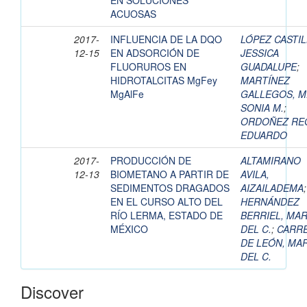
EN SOLUCIONES
ACUOSAS
2017-
INFLUENCIA DE LA DQO
LÓPEZ CASTIL
12-15
EN ADSORCIÓN DE
JESSICA
FLUORUROS EN
GUADALUPE
;
HIDROTALCITAS MgFey
MARTÍNEZ
MgAlFe
GALLEGOS, M
SONIA M.
;
ORDOÑEZ REG
EDUARDO
2017-
PRODUCCIÓN DE
ALTAMIRANO
12-13
BIOMETANO A PARTIR DE
AVILA,
SEDIMENTOS DRAGADOS
AIZAILADEMA
;
EN EL CURSO ALTO DEL
HERNÁNDEZ
RÍO LERMA, ESTADO DE
BERRIEL, MAR
MÉXICO
DEL C.
;
CARR
DE LEÓN, MAR
DEL C.
Discover