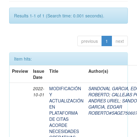
Results 1-1 of 1 (Search time: 0.001 seconds).
previous
1
next
Item hits:
Preview
Issue
Title
Author(s)
Date
2022-
MODIFICACIÓN
SANDOVAL GARCIA, E
10-01
Y
ROBERTO
;
CALLEJAS P
ACTUALIZACIÓN
ANDRES URIEL
;
SANDO
EN
GARCIA, EDGAR
PLATAFORMA
ROBERTO#SAGE75060
DE CITAS
ACORDE
NECESIDADES