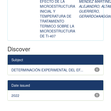
EFECTO DE LA
MENDEZ MARTINEZ
MICROESTRUCTURA
ALEJANDRO
;
ALTA
INICIAL Y
GUERRERO,
TEMPERATURA DE
GERARDO#AAGG8
TRATAMIENTO
TERMICO SOBRE LA
MICROESTRUCTURA
DE Ti-407
Discover
Subject
DETERMINACIÓN EXPERIMENTAL DEL EF...
1
Date issued
2022
1