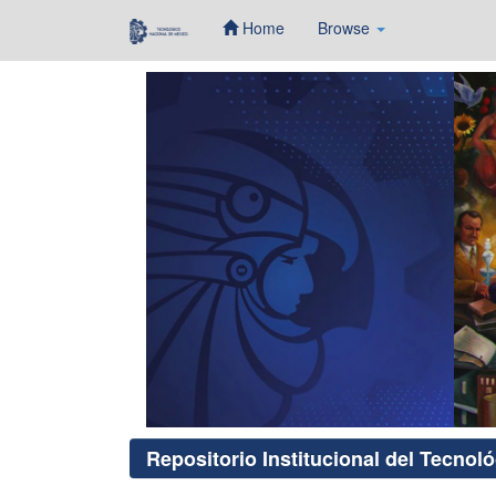
Home
Browse
Skip
navigation
Repositorio Institucional del Tecnol