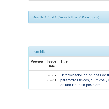
Results 1-1 of 1 (Search time: 0.0 seconds).
Item hits:
Preview
Issue
Title
Date
2022-
Determinación de pruebas de tra
02-01
parámetros físicos, químicos y 
en una industria pastelera