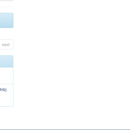
next
rtiz,