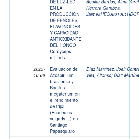
DE LUZ-LED
Aguilar Barrios, Alma Yarel
EN LA
Herrera Gamboa,
PRODUCCIÓN
Jaime#HEGJ881001HDG
DE FENOLES,
FLAVONOIDES
Y CAPACIDAD
ANTIOXIDANTE
DEL HONGO
Cordyceps
militaris
2023-
Evaluación de
Díaz Martínez, Joel
;
Contr
10-06
Azospirillum
Villa, Alfonso
;
Díaz Martíne
brasilense y
Bacillus
megaterium en
el rendimiento
de frijol
(Phaseolus
vulgaris L.) en
Santiago
Papasquiaro