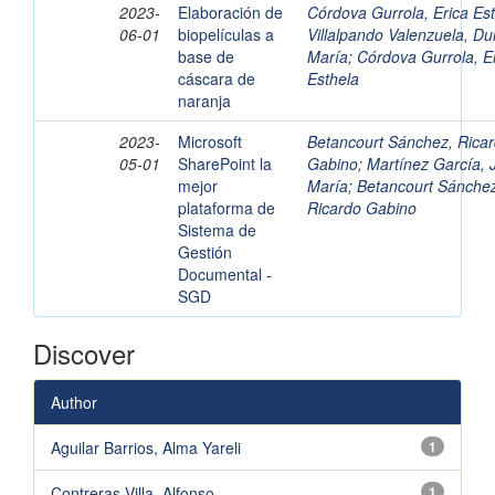
2023-
Elaboración de
Córdova Gurrola, Erica Es
06-01
biopelículas a
Villalpando Valenzuela, Du
base de
María
;
Córdova Gurrola, E
cáscara de
Esthela
naranja
2023-
Microsoft
Betancourt Sánchez, Rica
05-01
SharePoint la
Gabino
;
Martínez García, 
mejor
María
;
Betancourt Sánche
plataforma de
Ricardo Gabino
Sistema de
Gestión
Documental -
SGD
Discover
Author
Aguilar Barrios, Alma Yareli
1
Contreras Villa, Alfonso
1