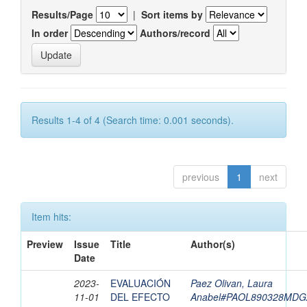
Results/Page
|
Sort items by
In order
Authors/record
Results 1-4 of 4 (Search time: 0.001 seconds).
previous
1
next
Item hits:
Preview
Issue
Title
Author(s)
Date
2023-
EVALUACIÓN
Paez Olivan, Laura
11-01
DEL EFECTO
Anabel#PAOL890328MDG